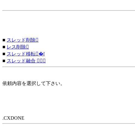
■
スレッド削除
■
レス削除
■
スレッド移転�[
■
スレッド融合 
依頼内容を選択して下さい。
.CXDONE